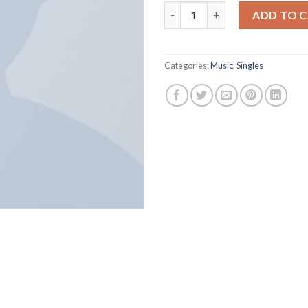
Woo Single #1 quantity
ADD TO 
Categories:
Music
,
Singles