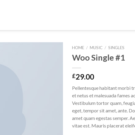
HOME
/
MUSIC
/
SINGLES
Woo Single #1
Add to
29.00
£
wishlist
Pellentesque habitant morbi tr
et netus et malesuada fames ac
Vestibulum tortor quam, feugiat
eget, tempor sit amet, ante. Do
amet quam egestas semper. Aen
vitae est. Mauris placerat eleif