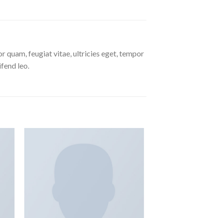
 quam, feugiat vitae, ultricies eget, tempor
ifend leo.
 to
Add to
ist
wishlist